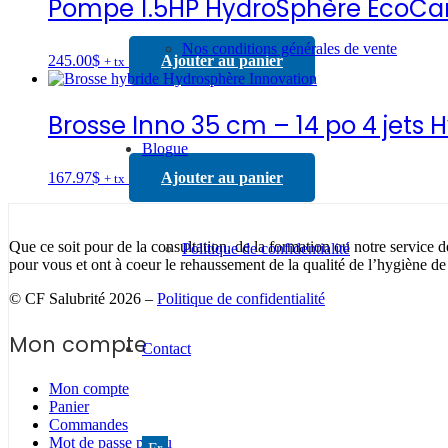
Pompe 1.5HP HydroSphère EcoCart
Nos conditions générales de vente
245.00
$
Ajouter au panier
+ tx
Brosse Inno 35 cm – 14 po 4 jets
Blogue
167.97
$
Ajouter au panier
+ tx
Que ce soit pour de la consultation, de la formation ou notre service d
Politique de confidentialité
pour vous et ont à coeur le rehaussement de la qualité de l’hygiène de
© CF Salubrité 2026 –
Politique de confidentialité
Mon compte
Contact
Mon compte
Panier
Commandes
Mot de passe perdu