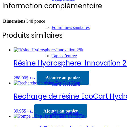
Information complémentaire
Dimensions
348 pouce
Fournitures sanitaires
Produits similaires
Tapis d’entrée
Résine Hydrosphere-Innovation 2
288.00
$
Ajouter au panier
+ tx
Santé et sécurité
Recharge de résine EcoCart Hyd
39.95
$
Ajouter au panier
+ tx
Outils de gestion