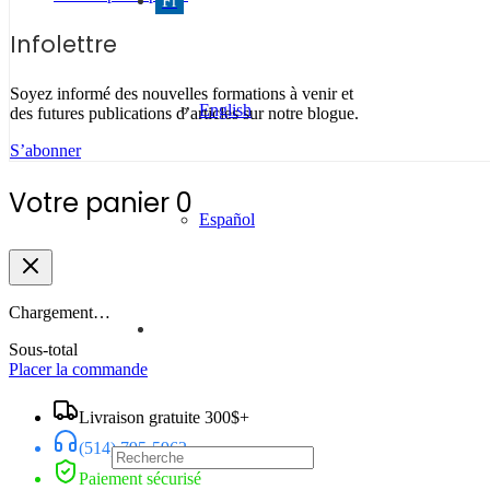
Fr
Infolettre
Soyez informé des nouvelles formations à venir et
English
des futures publications d’articles sur notre blogue.
S’abonner
Votre panier
0
Español
Chargement…
Sous-total
Placer la commande
Livraison gratuite 300$+
(514) 795-5962
Paiement sécurisé