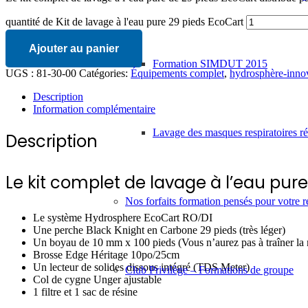
quantité de Kit de lavage à l'eau pure 29 pieds EcoCart
Ajouter au panier
Formation SIMDUT 2015
UGS :
81-30-00
Catégories:
Équipements complet
,
hydrosphère-inno
Description
Information complémentaire
Lavage des masques respiratoires réu
Description
Le kit complet de lavage à l’eau pu
Nos forfaits formation pensés pour votre r
Le système Hydrosphere EcoCart RO/DI
Une perche Black Knight en Carbone 29 pieds (très léger)
Un boyau de 10 mm x 100 pieds (Vous n’aurez pas à traîner la m
Brosse Edge Héritage 10po/25cm
Un lecteur de solides dissous intégré (TDS Meter)
Club Privilège – Formations de groupe
Col de cygne Unger ajustable
1 filtre et 1 sac de résine