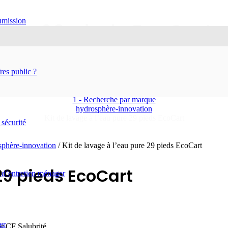
oumission
pure 29 pieds EcoCart
es public ?
Accueil
Boutique
Équipements
1 - Recherche par marque
hydrosphère-innovation
Kit de lavage à l’eau pure 29 pieds EcoCart
 sécurité
sphère-innovation
/ Kit de lavage à l’eau pure 29 pieds EcoCart
 29 pieds EcoCart
 d’entretien ménager
er
ar CF Salubrité