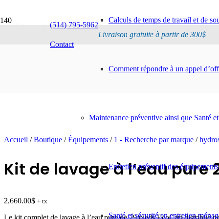
Calculs de temps de travail et de s
Kit de lavage à l’eau 
(514) 795-5962
Livraison gratuite à partir de 300$
Contact
Comment répondre à un appel d’offr
Maintenance préventive ainsi que Santé et
Accueil
/
Boutique
/
Équipements
/
1 - Recherche par marque
/
hydro
Kit de lavage à l’eau pure
Entretien préventif des équipements
2,660.00
$
+ tx
Santé et sécurité en entretien ménag
Le kit complet de lavage à l’eau pure de 29 pieds EcoCart distribué p