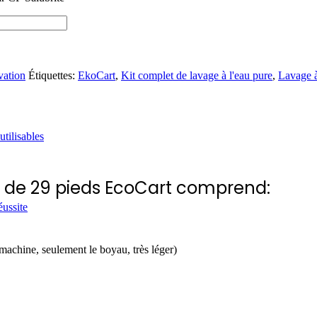
vation
Étiquettes:
EkoCart
,
Kit complet de lavage à l'eau pure
,
Lavage à
tilisables
re de 29 pieds EcoCart comprend:
éussite
achine, seulement le boyau, très léger)