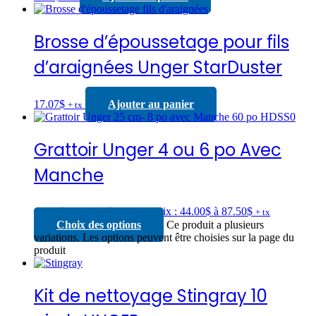
Brosse d’époussetage pour fils
d’araignées Unger StarDuster
17.07
$
Ajouter au panier
+ tx
Grattoir Unger 4 ou 6 po Avec
Manche
44.00
$
–
87.50
$
Plage de prix : 44.00$ à 87.50$
+ tx
Choix des options
Ce produit a plusieurs
variations. Les options peuvent être choisies sur la page du
produit
Kit de nettoyage Stingray 10