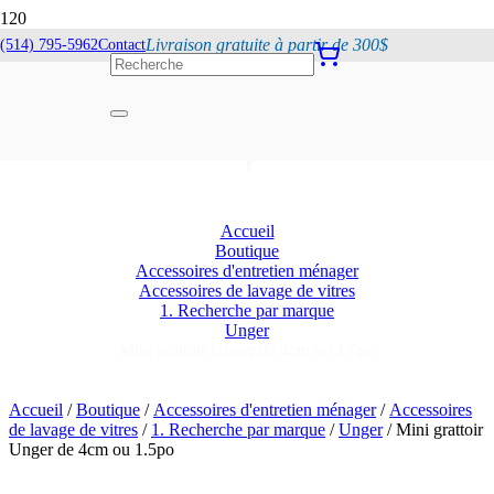
Livraison gratuite à partir de 300$
(514) 795-5962
Contact
Mini grattoir Unger de
4cm ou 1.5po
Accueil
Boutique
Accessoires d'entretien ménager
Accessoires de lavage de vitres
1. Recherche par marque
Unger
Mini grattoir Unger de 4cm ou 1.5po
Accueil
/
Boutique
/
Accessoires d'entretien ménager
/
Accessoires
de lavage de vitres
/
1. Recherche par marque
/
Unger
/ Mini grattoir
Unger de 4cm ou 1.5po