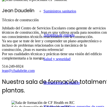
Jean Daudelin
Suministros sanitarios
Técnico de construcción
Jubilado del Centro de Servicios Escolares como gerente de servicios
técnicos de construcción, Jean es una valiosa ayuda para nosotros con
Alfombra de entrada
sus conocimientos técnicos relacionados con la construcción.
Ya sea que se trate de leer y comprender un plano arquitectónico o
incluso de problemas relacionados con la mecánica de la
construcción, ¡Jean es nuestra referencia!
Por sus cualidades técnicas y prácticas tiene una visión del edificio
complementaria a la nuestra.
Salud y seguridad
514-249-6924
jean@cfsalubrite.com
Nuestra sala de formación totalmen
Herramientas de gestión
plantas.
Nuestras condiciones generales de venta
Sala de formación de CF Health en RC