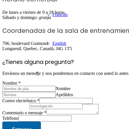
De lunes a viernes de 9 a 18 horas.
Français
Sábado y domingo:
granja
Coordenadas de la sala de entrenamie
English
706, boulevard Guimond
Longueuil, Quebec, Canadá, J4G 1T5
¿Tienes alguna pregunta?
Envíenos un mensaje y nos pondremos en contacto con usted lo antes 
Nombre
*
Nombre
Apellidos
Correo electrónico
*
Comentario o mensaje
*
Teléfono