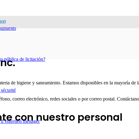
300
esupuesto
Hogar
Inc.
 pública de licitación?
ateria de higiene y saneamiento. Estamos disponibles en la mayoría d
 sécurité
éfono, correo electrónico, redes sociales o por correo postal. Contácta
te con nuestro personal
 d’entretien ménager