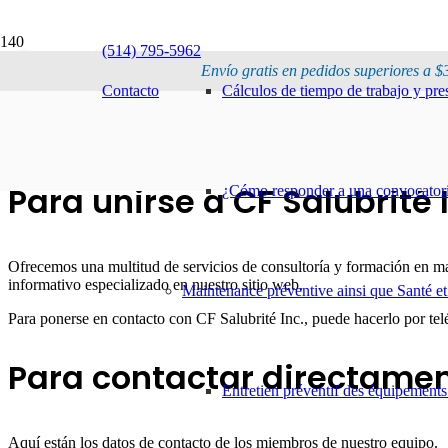
Contáctenos
(514) 795-5962
Envío gratis en pedidos superiores a $
Contacto
Cálculos de tiempo de trabajo y pr
Para unirse a CF Salubrité 
¿Cómo responder a una convocatoria
Ofrecemos una multitud de servicios de consultoría y formación en m
informativo especializado en nuestro sitio web.
Maintenance préventive ainsi que Santé et
Para ponerse en contacto con CF Salubrité Inc., puede hacerlo por tel
Para contactar directamen
Entretien préventif des équipements
Aquí están los datos de contacto de los miembros de nuestro equipo.