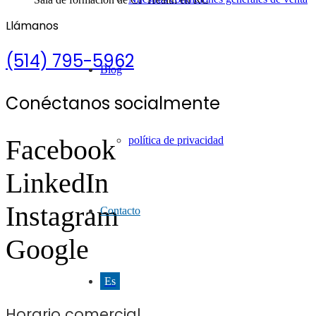
Llámanos
(514) 795-5962
Blog
Conéctanos socialmente
política de privacidad
Facebook
LinkedIn
Instagram
Contacto
Google
Es
Horario comercial