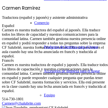
Carmen Ramírez
Traductora (español y japonés) y asistente administrativa
Comercio
Español
Carmen es nuestra traductora del español al japonés. Ella traduce
todos los libros de capacidad y nuestras comunicaciones para la
comunidad latina. Carmen también gestiona nuestra presencia online
en español y podrá responder a todas tus preguntas sobre la empresa
Productos de limpieza para el hogar
CF Salubrité, nuestra formación y servicios. Ella está presente en el
aula cuando hay una fecha anunciada en francés y traducida al
español.
Francés
Carmen es nuestra traductora de español y japonés. Ella traduce todos
los libros de capacitación y nuestras comunicaciones para la
Accesorios de limpieza para el hogar
comunidad latina. Carmen también gestiona nuestra presencia online
en español y puede responder cualquier pregunta que puedas tener
sobre CF Salubrité, nuestra formación y servicios. Ella está presente
en la clase cuando hay una fecha anunciada en francés y traducida al
español.
Equipo
514-730-1801
Carmen@cfsalubrite.com