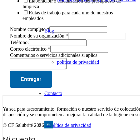
Elaboración o actualización del presupuesto de
limpieza
Rutas de trabajo para cada uno de nuestros
empleados
Nombre completo
*
Blog
Nombre de su organización
*
Teléfono:
Correo electrónico
*
Comentarios o servicios adicionales si aplica
política de privacidad
Entregar
Contacto
Ya sea para asesoramiento, formación o nuestro servicio de colocación
disposición y se comprometen a mejorar la calidad de la higiene en sus
Es
© CF Salubrité 2026 –
política de privacidad
Mi cuenta