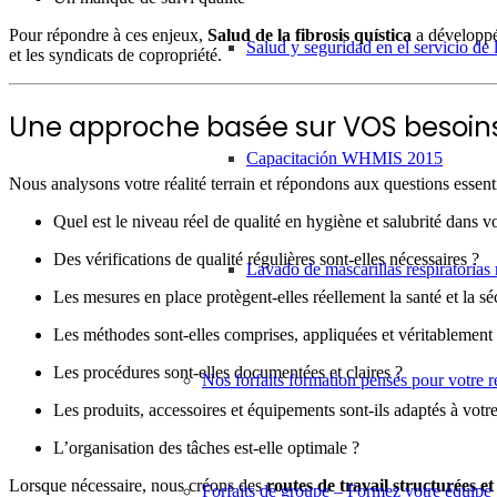
Pour répondre à ces enjeux,
Salud de la fibrosis quística
a développé
Salud y seguridad en el servicio de 
et les syndicats de copropriété.
Une approche basée sur VOS besoin
Capacitación WHMIS 2015
Nous analysons votre réalité terrain et répondons aux questions essenti
Quel est le niveau réel de qualité en hygiène et salubrité dans v
Des vérifications de qualité régulières sont-elles nécessaires ?
Lavado de mascarillas respiratorias r
Les mesures en place protègent-elles réellement la santé et la séc
Les méthodes sont-elles comprises, appliquées et véritablement
Les procédures sont-elles documentées et claires ?
Nos forfaits formation pensés pour votre r
Les produits, accessoires et équipements sont-ils adaptés à vot
L’organisation des tâches est-elle optimale ?
Lorsque nécessaire, nous créons des
routes de travail structurées e
Forfaits de groupe – Formez votre équipe