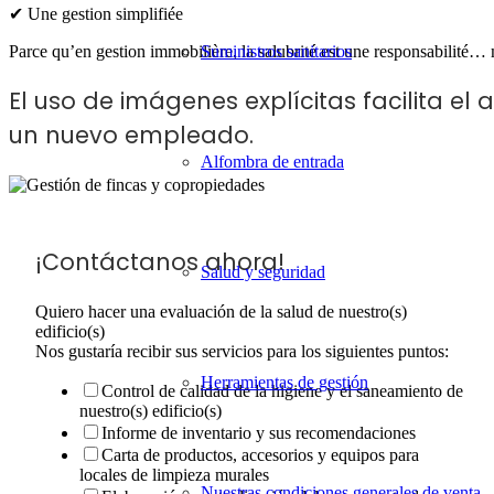
✔ Une gestion simplifiée
Parce qu’en gestion immobilière, la salubrité est une responsabilité…
Suministros sanitarios
El uso de imágenes explícitas facilita el
un nuevo empleado.
Alfombra de entrada
¡Contáctanos ahora!
Salud y seguridad
Quiero hacer una evaluación de la salud de nuestro(s)
edificio(s)
Nos gustaría recibir sus servicios para los siguientes puntos:
Herramientas de gestión
Control de calidad de la higiene y el saneamiento de
nuestro(s) edificio(s)
Informe de inventario y sus recomendaciones
Carta de productos, accesorios y equipos para
locales de limpieza murales
Nuestras condiciones generales de venta