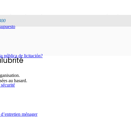
opiedades comerciale
300
esupuesto
Hogar
Servicios
 pública de licitación?
lubrité
ganisation.
ssées au hasard.
 sécurité
 d’entretien ménager