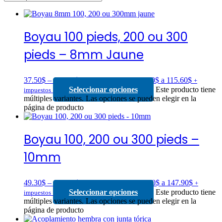
Boyau 100 pieds, 200 ou 300
pieds – 8mm Jaune
37.50
$
–
115.60
$
Rango de precios: 37.50$ a 115.60$
+
Seleccionar opciones
Este producto tiene
impuestos
múltiples variantes. Las opciones se pueden elegir en la
página de producto
Boyau 100, 200 ou 300 pieds –
10mm
49.30
$
–
147.90
$
Rango de precios: 49.30$ a 147.90$
+
Seleccionar opciones
Este producto tiene
impuestos
múltiples variantes. Las opciones se pueden elegir en la
página de producto