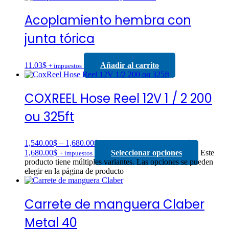
Acoplamiento hembra con
junta tórica
11.03
$
Añadir al carrito
+ impuestos
COXREEL Hose Reel 12V 1 / 2 200
ou 325ft
1,540.00
$
–
1,680.00
$
Rango de precios: 1,540.00$ a
1,680.00$
Seleccionar opciones
Este
+ impuestos
producto tiene múltiples variantes. Las opciones se pueden
elegir en la página de producto
Carrete de manguera Claber
Metal 40