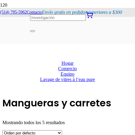
Envío gratis en pedidos superiores a $300
(514) 795-5962
Contacto
Mangueras y
carretes
Hogar
Comercio
Equipo
Lavage de vitres à l’eau pure
Mangueras y carretes
Mangueras y carretes
Mostrando todos los 5 resultados