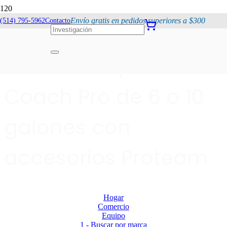
Envío gratis en pedidos superiores a $300
(514) 795-5962
Contacto
Aspiradora de
mochila Super
Coach Pro de 6 o 10
galones con
accesorios Proteam
Hogar
Comercio
Equipo
1 - Buscar por marca