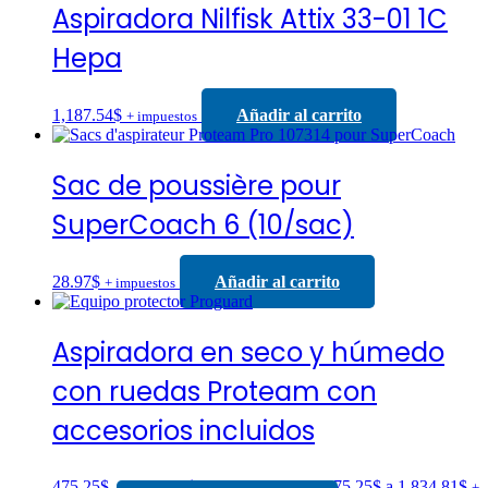
Aspiradora Nilfisk Attix 33-01 1C
Hepa
1,187.54
$
Añadir al carrito
+ impuestos
Sac de poussière pour
SuperCoach 6 (10/sac)
28.97
$
Añadir al carrito
+ impuestos
Aspiradora en seco y húmedo
con ruedas Proteam con
accesorios incluidos
475.25
$
–
1,834.81
$
Rango de precios: 475.25$ a 1,834.81$
+