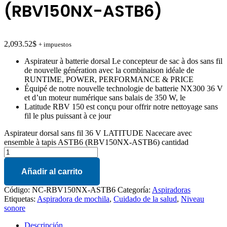
(RBV150NX-ASTB6)
2,093.52
$
+ impuestos
Aspirateur à batterie dorsal Le concepteur de sac à dos sans fil
de nouvelle génération avec la combinaison idéale de
RUNTIME, POWER, PERFORMANCE & PRICE
Équipé de notre nouvelle technologie de batterie NX300 36 V
et d’un moteur numérique sans balais de 350 W, le
Latitude RBV 150 est conçu pour offrir notre nettoyage sans
fil le plus puissant à ce jour
Aspirateur dorsal sans fil 36 V LATITUDE Nacecare avec
ensemble à tapis ASTB6 (RBV150NX-ASTB6) cantidad
Añadir al carrito
Código:
NC-RBV150NX-ASTB6
Categoría:
Aspiradoras
Etiquetas:
Aspiradora de mochila
,
Cuidado de la salud
,
Niveau
sonore
Descripción