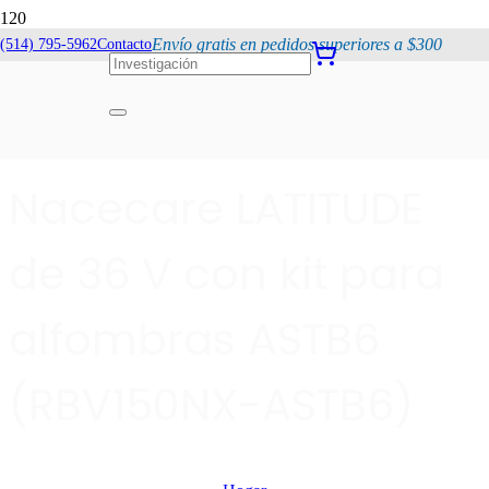
Envío gratis en pedidos superiores a $300
(514) 795-5962
Contacto
Aspiradora de
mochila inalámbrica
Nacecare LATITUDE
de 36 V con kit para
alfombras ASTB6
(RBV150NX-ASTB6)