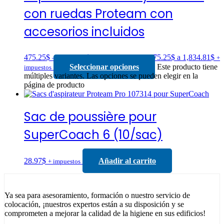
con ruedas Proteam con
accesorios incluidos
475.25
$
–
1,834.81
$
Rango de precios: 475.25$ a 1,834.81$
+
Seleccionar opciones
Este producto tiene
impuestos
múltiples variantes. Las opciones se pueden elegir en la
página de producto
Sac de poussière pour
SuperCoach 6 (10/sac)
28.97
$
Añadir al carrito
+ impuestos
Ya sea para asesoramiento, formación o nuestro servicio de
colocación, ¡nuestros expertos están a su disposición y se
comprometen a mejorar la calidad de la higiene en sus edificios!