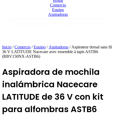
Hogar
Comercio
Equipo
Aspiradoras
Aspiradora de mochila inalámbrica Nacecare LATITUDE de 36 V
con kit para alfombras ASTB6 (RBV150NX-ASTB6)
Inicio
/
Comercio
/
Equipo
/
Aspiradoras
/ Aspirateur dorsal sans fil
36 V LATITUDE Nacecare avec ensemble à tapis ASTB6
(RBV150NX-ASTB6)
Aspiradora de mochila
inalámbrica Nacecare
LATITUDE de 36 V con kit
para alfombras ASTB6