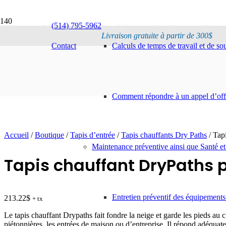
Tapis chauffant DryPat
(514) 795-5962
Livraison gratuite à partir de 300$
Contact
Calculs de temps de travail et de s
Comment répondre à un appel d’offr
Accueil
/
Boutique
/
Tapis d’entrée
/
Tapis chauffants Dry Paths
/ Tapi
Maintenance préventive ainsi que Santé et
Tapis chauffant DryPaths pa
Entretien préventif des équipements
213.22
$
+ tx
Le tapis chauffant Drypaths fait fondre la neige et garde les pieds au ch
piétonnières, les entrées de maison ou d’entreprise. Il répond adéquat