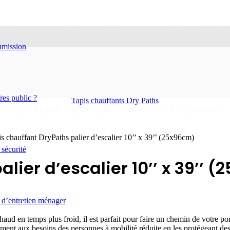
hs palier d’escalier 10’
oumission
Accueil
Boutique
Tapis d’entrée
es public ?
Tapis chauffants Dry Paths
Tapis chauffant DryPaths palier d’escalier 10’’ x 39’’ (25x96cm)
s chauffant DryPaths palier d’escalier 10’’ x 39’’ (25x96cm)
 sécurité
lier d’escalier 10’’ x 39’’ 
 d’entretien ménager
aud en temps plus froid, il est parfait pour faire un chemin de votre porte 
ement aux besoins des personnes à mobilité réduite en les protégeant des