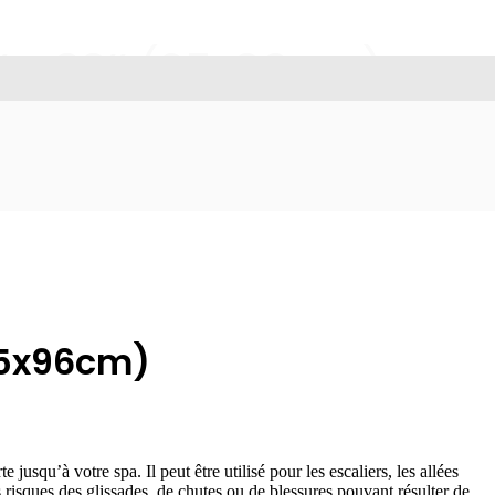
’ x 39’’ (25x96cm)
(25x96cm)
jusqu’à votre spa. Il peut être utilisé pour les escaliers, les allées
 risques des glissades, de chutes ou de blessures pouvant résulter de