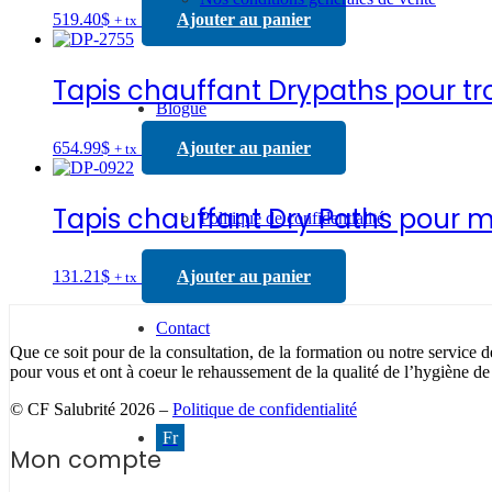
519.40
$
Ajouter au panier
+ tx
Tapis chauffant Drypaths pour trot
Blogue
654.99
$
Ajouter au panier
+ tx
Tapis chauffant Dry Paths pour ma
Politique de confidentialité
131.21
$
Ajouter au panier
+ tx
Contact
Que ce soit pour de la consultation, de la formation ou notre service d
pour vous et ont à coeur le rehaussement de la qualité de l’hygiène de
© CF Salubrité 2026 –
Politique de confidentialité
Fr
Mon compte