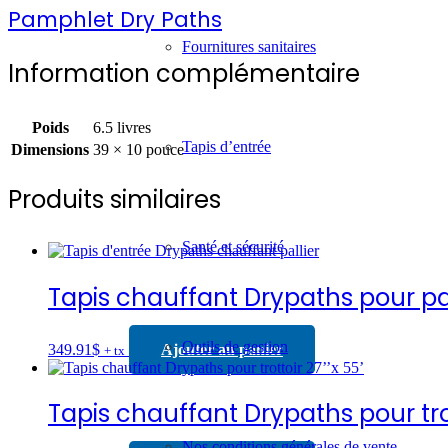
Pamphlet Dry Paths
Fournitures sanitaires
Information complémentaire
Poids
6.5 livres
Tapis d’entrée
Dimensions
39 × 10 pouce
Produits similaires
Santé et sécurité
Tapis chauffant Drypaths pour pal
Outils de gestion
349.91
$
Ajouter au panier
+ tx
Tapis chauffant Drypaths pour trott
Nos conditions générales de vente