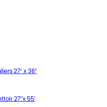
iers 27″ x 36″
oir 27’’x 55’