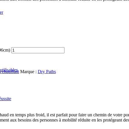
er
x96cm)
tilisables
s chauffant
Marque :
Dry Paths
éussite
aud en temps plus froid, il est parfait pour faire un chemin de votre porte 
ement aux besoins des personnes à mobilité réduite en les protégeant des