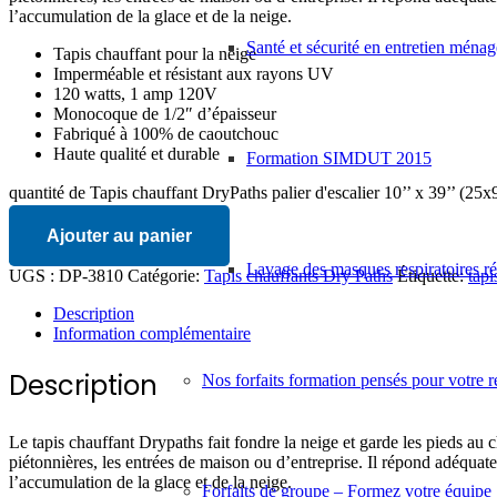
l’accumulation de la glace et de la neige.
Santé et sécurité en entretien ménag
Tapis chauffant pour la neige
Imperméable et résistant aux rayons UV
120 watts, 1 amp 120V
Monocoque de 1/2″ d’épaisseur
Fabriqué à 100% de caoutchouc
Haute qualité et durable
Formation SIMDUT 2015
quantité de Tapis chauffant DryPaths palier d'escalier 10’’ x 39’’ (25
Ajouter au panier
Lavage des masques respiratoires réu
UGS :
DP-3810
Catégorie:
Tapis chauffants Dry Paths
Étiquette:
tapi
Description
Information complémentaire
Description
Nos forfaits formation pensés pour votre r
Le tapis chauffant Drypaths fait fondre la neige et garde les pieds au ch
piétonnières, les entrées de maison ou d’entreprise. Il répond adéquat
l’accumulation de la glace et de la neige.
Forfaits de groupe – Formez votre équipe