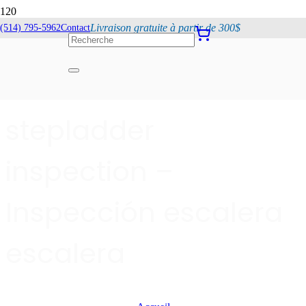
Livraison gratuite à partir de 300$
(514) 795-5962
Contact
Inspection escabeau
échelle – Ladder
stepladder
inspection –
Inspección escalera
escalera