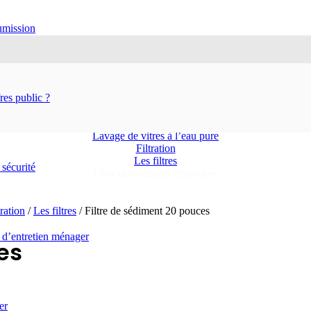
oumission
 pouces
es public ?
Accueil
Boutique
Équipements
Lavage de vitres à l’eau pure
Filtration
Les filtres
 sécurité
Filtre de sédiment 20 pouces
tration
/
Les filtres
/ Filtre de sédiment 20 pouces
 d’entretien ménager
es
er