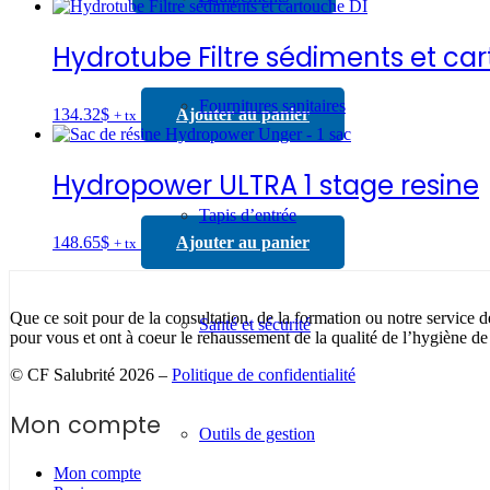
Hydrotube Filtre sédiments et ca
Fournitures sanitaires
134.32
$
Ajouter au panier
+ tx
Hydropower ULTRA 1 stage resine
Tapis d’entrée
148.65
$
Ajouter au panier
+ tx
Que ce soit pour de la consultation, de la formation ou notre service d
Santé et sécurité
pour vous et ont à coeur le rehaussement de la qualité de l’hygiène de
© CF Salubrité 2026 –
Politique de confidentialité
Mon compte
Outils de gestion
Mon compte