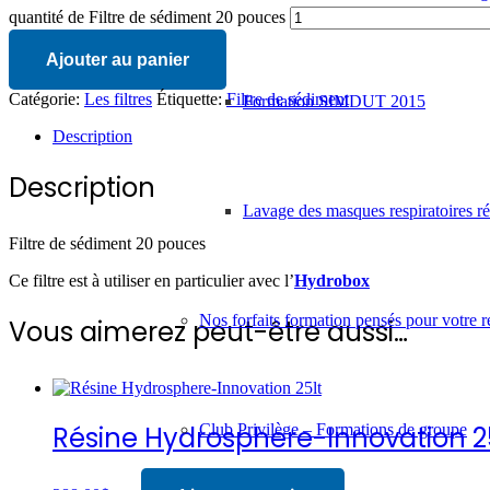
quantité de Filtre de sédiment 20 pouces
Ajouter au panier
Catégorie:
Les filtres
Étiquette:
Filtre de sédiment
Formation SIMDUT 2015
Description
Description
Lavage des masques respiratoires réu
Filtre de sédiment 20 pouces
Ce filtre est à utiliser en particulier avec l’
Hydrobox
Nos forfaits formation pensés pour votre r
Vous aimerez peut-être aussi…
Club Privilège – Formations de groupe
Résine Hydrosphere-Innovation 2