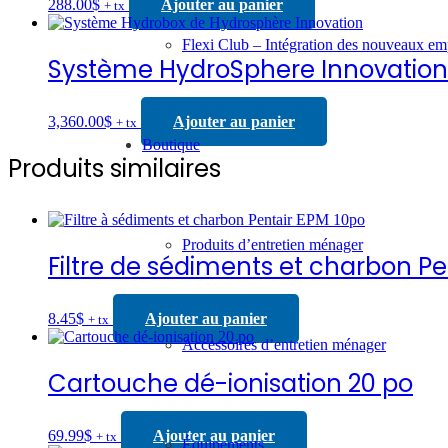
288.00
$
Ajouter au panier
+ tx
Flexi Club – Intégration des nouveaux e
Système HydroSphere Innovation 
3,360.00
$
Ajouter au panier
+ tx
Boutique
Produits similaires
Produits d’entretien ménager
Filtre de sédiments et charbon P
8.45
$
Ajouter au panier
+ tx
Accessoires d’entretien ménager
Cartouche dé-ionisation 20 po
69.99
$
Ajouter au panier
+ tx
Équipements