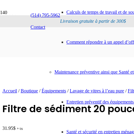
Calculs de temps de travail et de s
Filtre de sédiment 20
(514) 795-5962
Livraison gratuite à partir de 300$
Contact
Comment répondre à un appel d’offr
Maintenance préventive ainsi que Santé et
Accueil
/
Boutique
/
Équipements
/
Lavage de vitres à l’eau pure
/
Fil
Entretien préventif des équipements
Filtre de sédiment 20 pouc
31.95
$
+ tx
Santé et sécurité en entretien ménag